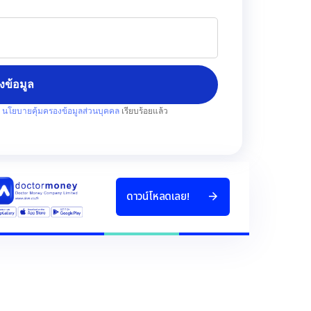
่งข้อมูล
บ
นโยบายคุ้มครองข้อมูลส่วนบุคคล
เรียบร้อยแล้ว
ด
า
ว
น
โ
ห
ล
ด
เ
ล
ย
!