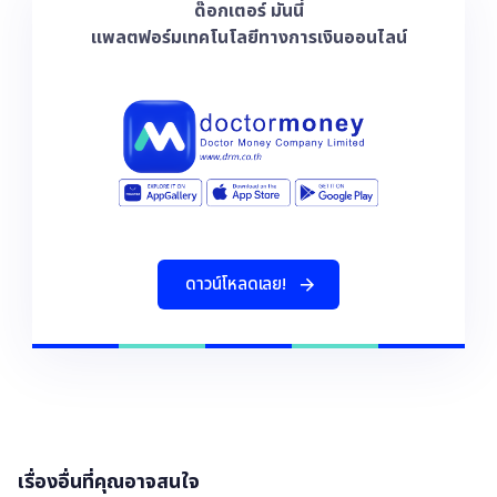
ด๊อกเตอร์ มันนี่
แพลตฟอร์มเทคโนโลยีทางการเงินออนไลน์
ด
า
ว
น
โ
ห
ล
ด
เ
ล
ย
!
เรื่องอื่นที่คุณอาจสนใจ