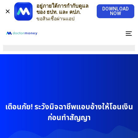
อยู่ภายใต้การกำกับดูแล
DOWNLOAD
ของ ธปท. และ คปภ.
NOW
ขอสินเชื่อผ่านแอป
To
na
เตือนภัย! ระวังมิจฉาชีพแอบอ้างให้โอนเงิน
ก่อนทำสัญญา