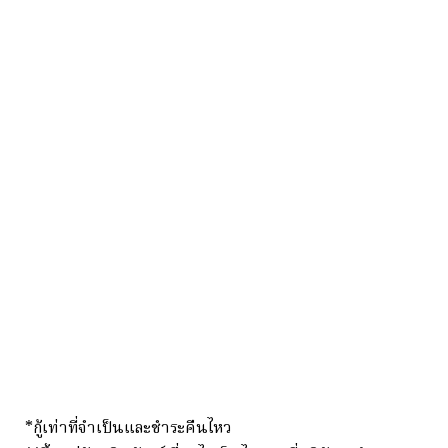
*กู้เท่าที่จำเป็นและชำระคืนไหว