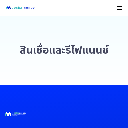
To
na
สินเชื่อและรีไฟแนนซ์