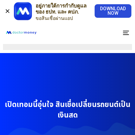
อยู่ภายใต้การกำกับดูแล
DOWNLOAD
ของ ธปท. และ คปภ.
NOW
ขอสินเชื่อผ่านแอป
To
na
เปิดเทอมนี้อุ่นใจ สินเชื่อเปลี่ยนรถยนต์เป็น
เงินสด