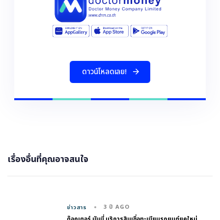
ด
า
ว
น
โ
ห
ล
ด
เ
ล
ย
!
เรื่องอื่นที่คุณอาจสนใจ
3 ปี AGO
ข่าวสาร
ด๊อกเตอร์ มันนี่ บริการสินเชื่อทะเบียนรถยนต์ยุคใหม่