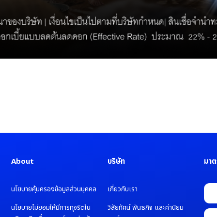
About
บริษัท
มาต
นโยบายคุ้มครองข้อมูลส่วนบุคคล
เกี่ยวกับเรา
นโยบายไม่ยอมให้มีการทุจริตใน
วิสัยทัศน์ พันธกิจ และค่านิยม