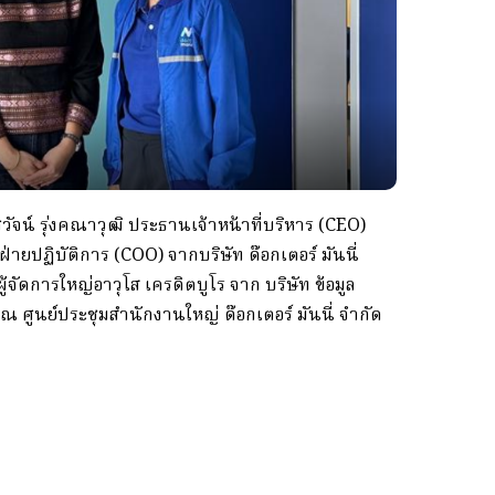
์ รุ่งคณาวุฒิ ประธานเจ้าหน้าที่บริหาร (CEO)
่ายปฏิบัติการ (COO) จากบริษัท ด๊อกเตอร์ มันนี่
ผู้จัดการใหญ่อาวุโส เครดิตบูโร จาก บริษัท ข้อมูล
 ศูนย์ประชุมสำนักงานใหญ่ ด๊อกเตอร์ มันนี่ จำกัด