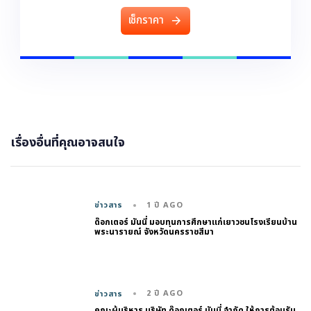
เ
ช
ก
ร
า
ค
า
เรื่องอื่นที่คุณอาจสนใจ
1 ปี AGO
ข่าวสาร
ด๊อกเตอร์ มันนี่ มอบทุนการศึกษาแก่เยาวชนโรงเรียนบ้าน
พระนารายณ์ จังหวัดนครราชสีมา
2 ปี AGO
ข่าวสาร
คณะผู้บริหาร บริษัท ด๊อกเตอร์ มันนี่ จำกัด ให้การต้อนรับ