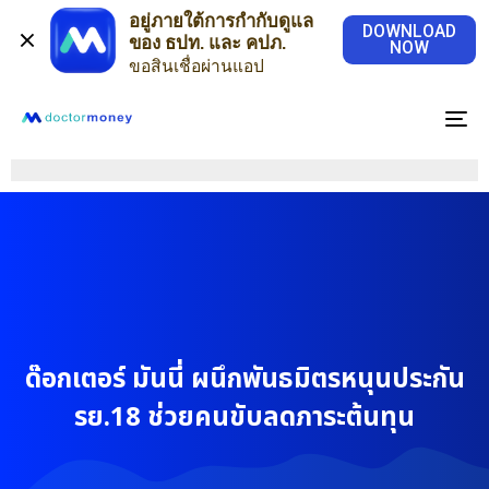
อยู่ภายใต้การกำกับดูแล
DOWNLOAD
ของ ธปท. และ คปภ.
NOW
ขอสินเชื่อผ่านแอป
To
na
ด๊อกเตอร์ มันนี่ ผนึกพันธมิตรหนุนประกัน
รย.18 ช่วยคนขับลดภาระต้นทุน