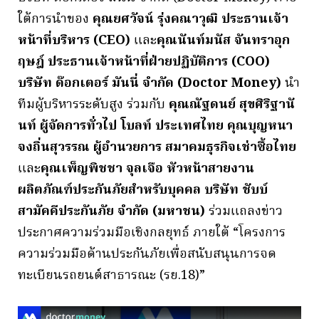
ใต้การนำของ
คุณยศวัจน์ รุ่งคณาวุฒิ ประธานเจ้า
หน้าที่บริหาร (CEO)
และ
คุณนันท์มนัส จันทราอุก
ฤษฎ์
ประธานเจ้าหน้าที่ฝ่ายปฏิบัติการ (COO)
บริษัท ด๊อกเตอร์ มันนี่ จำกัด (Doctor Money)
นำ
ทีมผู้บริหารระดับสูง ร่วมกับ
คุณณัฐดนย์ สุขศิริฐานั
นท์
ผู้จัดการทั่วไป โบลท์ ประเทศไทย
คุณบุญหนา
จงถิ่นสุวรรณ ผู้อำนวยการ สมาคมธุรกิจเช่าซื้อไทย
และ
คุณเพ็ญพิชชา จุลเจือ หัวหน้าสายงาน
ผลิตภัณฑ์ประกันภัยสำหรับบุคคล บริษัท ชับบ์
สามัคคีประกันภัย จำกัด (มหาชน)
ร่วมแถลงข่าว
ประกาศความร่วมมือเชิงกลยุทธ์ ภายใต้ “โครงการ
ความร่วมมือด้านประกันภัยเพื่อสนับสนุนการจด
ทะเบียนรถยนต์สาธารณะ (รย.18)”