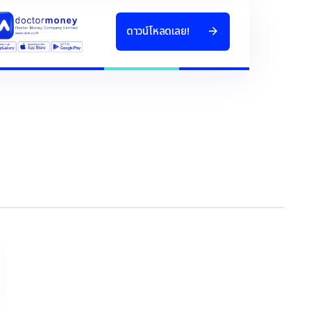
ด
า
ว
น
โ
ห
ล
ด
เ
ล
ย
!