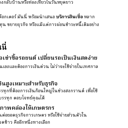
งกลับบ้านหรือท่องเที่ยวในวันหยุดยาว
อกเตอร์ มันนี่ พร้อมนำเสนอ
บริการสินเชื่อ
หลาก
ุน ขยายธุรกิจ หรือแม้แต่การผ่อนชำระหนี้เดิมอย่าง
นี่
่อเช่าซื้อรถยนต์ เปลี่ยนรถเป็นเงินสดง่าย
ตนเองและต้องการเงินด่วน ไม่ว่าจะใช้จ่ายในเทศกาล
งินสูงเหมาะสำหรับธุรกิจ
ทุกที่ต้องการเงินก้อนใหญ่ในช่วงสงกรานต์ เพื่อใช้
ถบรรทุก ตอบโจทย์คุณได้
่มสภาพคล่องให้เกษตรกร
นต่อยอดธุรกิจการเกษตร หรือใช้จ่ายส่วนตัวใน
วดข้าว คืออีกหนึ่งทางเลือก