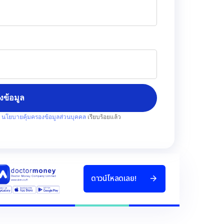
่งข้อมูล
บ
นโยบายคุ้มครองข้อมูลส่วนบุคคล
เรียบร้อยแล้ว
ด
า
ว
น
โ
ห
ล
ด
เ
ล
ย
!