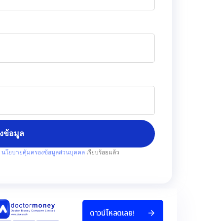
่งข้อมูล
บ
นโยบายคุ้มครองข้อมูลส่วนบุคคล
เรียบร้อยแล้ว
ด
า
ว
น
โ
ห
ล
ด
เ
ล
ย
!