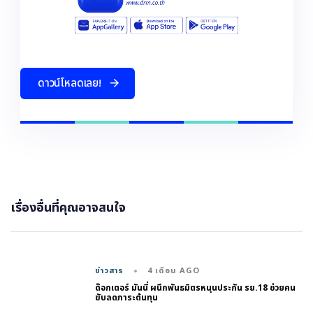
ด
า
ว
น
โ
ห
ล
ด
เ
ล
ย
!
เรื่องอื่นที่คุณอาจสนใจ
4 เดือน AGO
ข่าวสาร
ด๊อกเตอร์ มันนี่ ผนึกพันธมิตรหนุนประกัน รย.18 ช่วยคน
ขับลดภาระต้นทุน