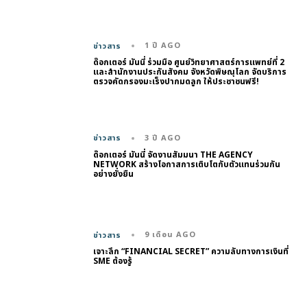
1 ปี AGO
ข่าวสาร
ด๊อกเตอร์ มันนี่ ร่วมมือ ศูนย์วิทยาศาสตร์การแพทย์ที่ 2
และสำนักงานประกันสังคม จังหวัดพิษณุโลก จัดบริการ
ตรวจคัดกรองมะเร็งปากมดลูก ให้ประชาชนฟรี!
3 ปี AGO
ข่าวสาร
ด๊อกเตอร์ มันนี่ จัดงานสัมมนา THE AGENCY
NETWORK สร้างโอกาสการเติบโตกับตัวแทนร่วมกัน
อย่างยั่งยืน
9 เดือน AGO
ข่าวสาร
เจาะลึก “FINANCIAL SECRET” ความลับทางการเงินที่
SME ต้องรู้