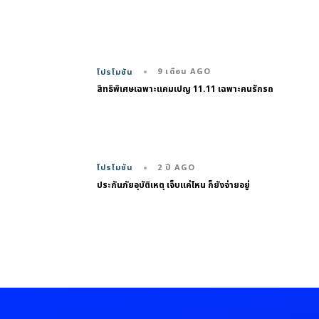
9 เดือน AGO
โปรโมชัน
สิทธิพิเศษเฉพาะแคมเปญ 11.11 เฉพาะคนรักรถ
2 ปี AGO
โปรโมชัน
ประกันภัยอุบัติเหตุ เจ็บแค่ไหน ก็ยังจ่ายอยู่