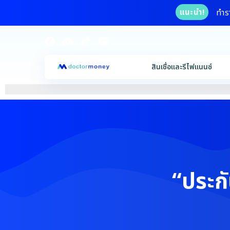
ทำร
แนะนำ!
สินเชื่อและรีไฟแนนซ์
“ประกั