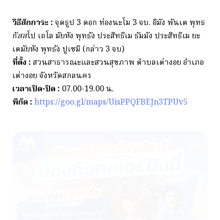
วิธีสักการะ :
จุดธูป 3 ดอก ท่องนะโม 3 จบ. อิมัง พันเต พุทธ
กั
สส
โป เถโล มัยหัง พุทธัง ประสิทธิเม ธัมมัง ประสิทธิเม ยะ
เตมัยหัง พุทธัง ปูเชมิ (กล่าว 3 จบ)
ที่ตั้ง :
สวนสาธารณะและสวนสุขภาพ ตำบลเต่างอย อำเภอ
เต่างอย จังหวัดสกลนคร
เวลาเปิด-ปิด :
07.00-19.00 น.
พิกัด
:
https://goo.gl/maps/UisPPQFBEJn3TPUv5