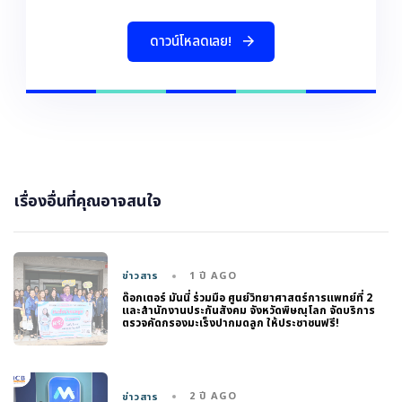
ด
า
ว
น
โ
ห
ล
ด
เ
ล
ย
!
เรื่องอื่นที่คุณอาจสนใจ
1 ปี AGO
ข่าวสาร
ด๊อกเตอร์ มันนี่ ร่วมมือ ศูนย์วิทยาศาสตร์การแพทย์ที่ 2
และสำนักงานประกันสังคม จังหวัดพิษณุโลก จัดบริการ
ตรวจคัดกรองมะเร็งปากมดลูก ให้ประชาชนฟรี!
2 ปี AGO
ข่าวสาร