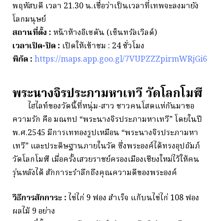
พฤหัสบดี เวลา 21.30 น.เชื่อว่าเป็นเวลาที่เทพจะลงมายัง
โลกมนุษย์
สถานที่ตั้ง :
หน้าห้างอิเซตัน (เซ็นทรัลเวิลด์)
เวลาเปิด-ปิด :
เปิดให้เข้าชม : 24 ชั่วโมง
พิกัด :
https://maps.app.goo.gl/7VUPZZZpirmWRjGi6
พระนางจิรประภามหาเทวี วัดโลกโมฬี
ไฮไลท์ของวัดนี้ที่หนุ่ม-สาว ชาวคนโสดแห่กันมาขอ
ความรัก คือ มณฑป “พระนางจิรประภามหาเทวี” โดยในปี
พ.ศ.2545 มีการเททองรูปเหมือน “พระนางจิรประภามหา
เทวี” และประดิษฐานภายในวัด ซึ่งพระองค์ได้ทรงอุปถัมภ์
วัดโลกโมฬี เมื่อครั้งเสวยราชย์ครองเมืองเชียงใหม่ไว้ให้คน
รุ่นหลังได้ สักการะรำลึกถึงคุณความดีของพระองค์
วิธีการสักการะ :
ไข่ไก่ 9 ฟอง สำเร็จ แก้บนไข่ไก่ 108 ฟอง
ผลไม้ 9 อย่าง