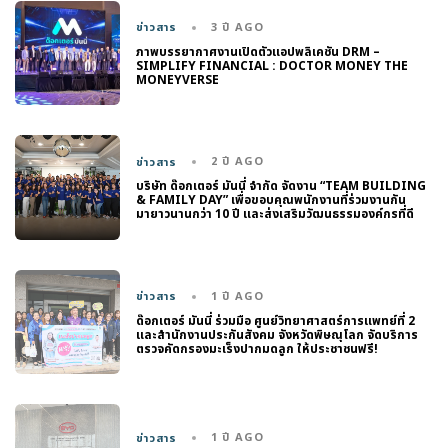
3 ปี AGO
ข่าวสาร
ภาพบรรยากาศงานเปิดตัวแอปพลิเคชัน DRM –
SIMPLIFY FINANCIAL : DOCTOR MONEY THE
MONEYVERSE
2 ปี AGO
ข่าวสาร
บริษัท ด๊อกเตอร์ มันนี่ จำกัด จัดงาน “TEAM BUILDING
& FAMILY DAY” เพื่อขอบคุณพนักงานที่ร่วมงานกัน
มายาวนานกว่า 10 ปี และส่งเสริมวัฒนธรรมองค์กรที่ดี
1 ปี AGO
ข่าวสาร
ด๊อกเตอร์ มันนี่ ร่วมมือ ศูนย์วิทยาศาสตร์การแพทย์ที่ 2
และสำนักงานประกันสังคม จังหวัดพิษณุโลก จัดบริการ
ตรวจคัดกรองมะเร็งปากมดลูก ให้ประชาชนฟรี!
1 ปี AGO
ข่าวสาร