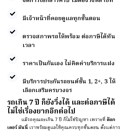
จัดการเอกสารครบ ไม่ต้องวิ่งหลายที่
มีเจ้าหน้าที่คอยดูแลทุกขั้นตอน
ตรวจสภาพรถให้พร้อม ต่อภาษีได้ทัน
เวลา
ราคาเป็นกันเอง ไม่คิดค่าบริการแฝง
มีบริการประกันรถยนต์ชั้น 1, 2+, 3 ให้
เลือกเสริมครบวงจร
รถเกิน 7 ปี ก็ยังวิ่งได้ และต่อภาษีได้
ไม่ใช่เรื่องยากอีกต่อไป
แม้
รถ
คุณ
จะ
เกิน
7
ปี
ก็
ไม่ใช่
ปัญหา
เพราะ
ที่
ด๊
อก
เตอร์
มัน
นี่
เรา
พร้อม
ดูแล
ให้
คุณ
ครบ
ทุก
ขั้น
ตอน
ตั้งแต่
การ