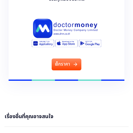
เ
ช
ก
ร
า
ค
า
เรื่องอื่นที่คุณอาจสนใจ