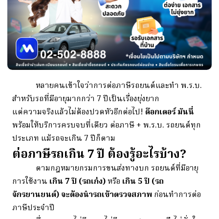
หลาย
คน
เข้าใจ
ว่าการ
ต่อ
ภาษี
รถยนต์
และ
ทำ
พ.
ร.
บ.
สำหรับ
รถ
ที่
มีอายุ
มากกว่า
7
ปี
เป็น
เรื่อง
ยุ่ง
ยาก
แต่
ความ
จริง
แล้ว
ไม่
ต้อง
ปวด
หัว
อีก
ต่อ
ไป!
ด๊
อก
เตอร์
มัน
นี่
พร้อม
ให้
บริการ
ครบ
จบ
ที่
เดียว
ต่อ
ภาษี +
พ.
ร.
บ.
รถยนต์
ทุก
ประเภท
แม้
รถ
จะ
เกิน
7
ปี
ก็ตาม
ต่อภาษีรถเกิน 7 ปี ต้องรู้อะไรบ้าง?
ตาม
กฎหมาย
กรม
การ
ขนส่ง
ทาง
บก
รถยนต์
ที่
มีอายุ
การ
ใช้
งาน
เกิน
7
ปี (
รถ
เก๋ง)
หรือ
เกิน
5
ปี (
รถ
จักรยานยนต์)
จะ
ต้อง
นำ
รถ
เข้า
ตรวจ
สภาพ
ก่อน
ทำการ
ต่อ
ภาษี
ประจำ
ปี