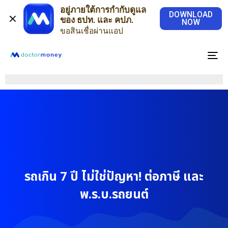
อยู่ภายใต้การกำกับดูแล
DOWNLOAD
ของ ธปท. และ คปภ.
NOW
ขอสินเชื่อผ่านแอป
To
na
รถเกิน 7 ปี ไม่ใช่ปัญหา! ต่อภาษี และ
พ.ร.บ.รถยนต์