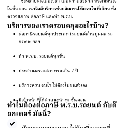
ซึ่ง
หลาย
คน
ไม่มี
เวลา
ไม่มี
ความ
สะดวก
หรือ
ไม่
มั่นใจ
ใน
ขั้น
ตอน
เรา
จึง
มี
บริการ
ช่วย
จัดการ
ให้
ครบ
ใน
ที่
เดียว
ทั้ง
ตรวจ
สภาพ
ต่อ
ภาษี
และ
ทำ
พ.
ร.
บ.
บริการของเราครอบคลุมอะไรบ้าง?
ต่อ
ภาษี
รถยนต์
ทุก
ประเภท (
รถยนต์
ส่วน
บุคคล
รถ
กระบะ
ฯลฯ
ทำ
พ.
ร.
บ.
รถยนต์
ทุก
ชั้น
ประสาน
ตรวจ
สภาพ
รถ
เกิน
7
ปี
บริการ
ครบ
จบไว
ไม่
ต้อง
ไป
ขนส่ง
เอง
มี
เจ้า
หน้าที่
ให้
คำ
แนะนำ
ทุก
ขั้น
ตอน
ทำไมต้องต่อภาษี พ.ร.บ.รถยนต์ กับด๊
อกเตอร์ มันนี่?