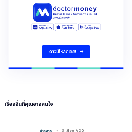
ด
า
ว
น
โ
ห
ล
ด
เ
ล
ย
!
เรื่องอื่นที่คุณอาจสนใจ
3 เดือน AGO
ข่าวสาร