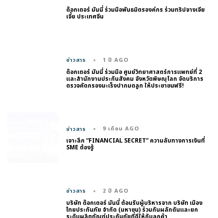
ด๊อกเตอร์ มันนี่ ร่วมมือพันธมิตรองค์กร ร่วมทริปจางเจีย
เจี้ย ประเทศจีน
1 ปี AGO
ข่าวสาร
ด๊อกเตอร์ มันนี่ ร่วมมือ ศูนย์วิทยาศาสตร์การแพทย์ที่ 2
และสำนักงานประกันสังคม จังหวัดพิษณุโลก จัดบริการ
ตรวจคัดกรองมะเร็งปากมดลูก ให้ประชาชนฟรี!
9 เดือน AGO
ข่าวสาร
เจาะลึก “FINANCIAL SECRET” ความลับทางการเงินที่
SME ต้องรู้
2 ปี AGO
ข่าวสาร
บริษัท ด๊อกเตอร์ มันนี่ ต้อนรับผู้บริหารจาก บริษัท เมือง
ไทยประกันภัย จำกัด (มหาชน) ร่วมกันผลักดันและยก
ระดับผลิตภัณฑ์ประกันภัยที่ดีให้กับลูกค้า