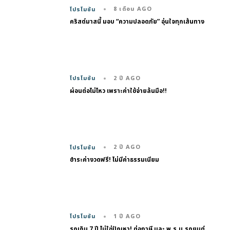
8 เดือน AGO
โปรโมชัน
คริสต์มาสนี้ มอบ “ความปลอดภัย” อุ่นใจทุกเส้นทาง
2 ปี AGO
โปรโมชัน
ผ่อนต่อไม่ไหว เพราะค่าใช้จ่ายล้นมือ!!
2 ปี AGO
โปรโมชัน
ชำระค่างวดฟรี! ไม่มีค่าธรรมเนียม
1 ปี AGO
โปรโมชัน
รถเกิน 7 ปี ไม่ใช่ปัญหา! ต่อภาษี และ พ.ร.บ.รถยนต์