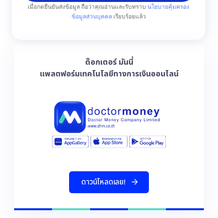
เมื่อกดยืนยันส่งข้อมูล ถือว่าคุณอ่านและรับทราบ
นโยบายคุ้มครอง
ข้อมูลส่วนบุคคล
เรียบร้อยแล้ว
ด๊อกเตอร์ มันนี่
แพลตฟอร์มเทคโนโลยีทางการเงินออนไลน์
ด
า
ว
น
โ
ห
ล
ด
เ
ล
ย
!