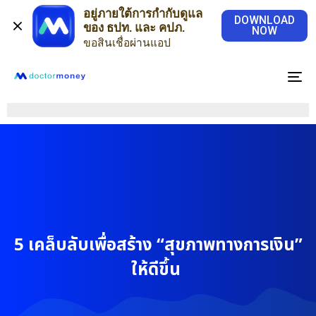
อยู่ภายใต้การกำกับดูแล
DOWNLOAD
ของ ธปท. และ คปภ.
NOW
ขอสินเชื่อผ่านแอป
To
na
5 เคล็บลับเพื่อสร้าง “สุขภาพทางการเงิน”
ให้ดีขึ้น ​