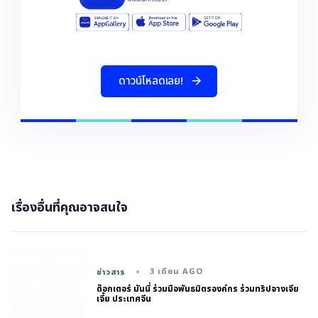
ด
า
ว
น
โ
ห
ล
ด
เ
ล
ย
!
เรื่องอื่นที่คุณอาจสนใจ
3 เดือน AGO
ข่าวสาร
ด๊อกเตอร์ มันนี่ ร่วมมือพันธมิตรองค์กร ร่วมทริปจางเจีย
เจี้ย ประเทศจีน